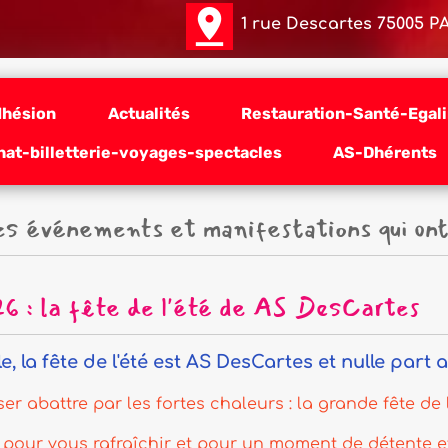
pin_drop
1 rue Descartes 75005 PARIS
lités
Restauration-Santé-Egalim-Hygiène
A
yages-spectacles
AS-Dhérents
Evénements p
 et manifestations qui ont été proposé
de l'été de AS DesCartes
est AS DesCartes et nulle part ailleurs ! 🌈
fortes chaleurs : la grande fête de l'été de AS DesCarte
ir et pour un moment de détente et de convivialité.