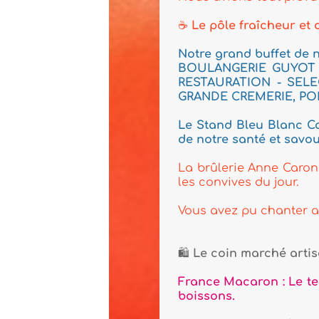
☕
Le pôle fraîcheur et douceurs gourma
Notre grand buffet de nos terroirs : Un i
BOULANGERIE GUYOT FERREIRA, BOUR
RESTAURATION - SELECTAL, DE NOUS A
GRANDE CREMERIE, POMONA EPISAVEURS
Le Stand Bleu Blanc Cœur : a présenté n
de notre santé et savourez les produits a
La brûlerie Anne Caron : a permis de savo
les convives du jour.
Vous avez pu chanter au rythme du trio Va
🛍️
Le coin marché artisanal et culture
France Macaron : Le temple de la gourma
boissons.