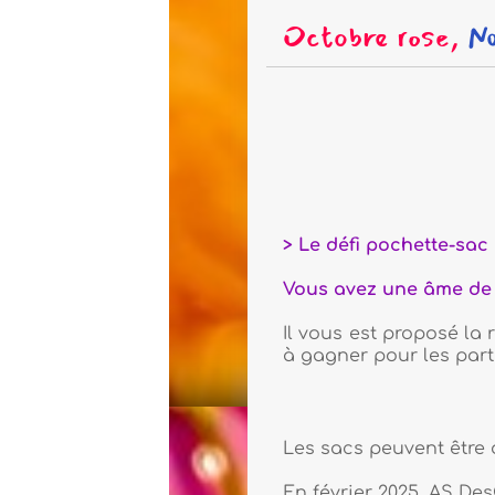
Octobre rose,
Novembre bleu 
>
Vous pouve
> Le défi pochette-sac à redon (pour les 
Vous avez une âme de couturier-ière et s
Il vous est proposé la réalisation de s
à gagner pour les participant.es !
Les sacs peuvent être déposés à l'accuei
En février 2025, AS DesCartes a versé 106€