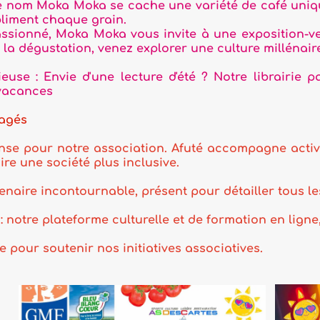
e cache une variété de café unique, mais aussi une 
in.
ka vous invite à une exposition-vente pour réappren
enez explorer une culture millénaire.
ne lecture d'été ? Notre librairie partenaire vous 
ssociation. Afuté accompagne activement AS DesCarte
s inclusive.
ble, présent pour détailler tous les avantages CE ex
ulturelle et de formation en ligne, pour jouer, décou
 initiatives associatives.