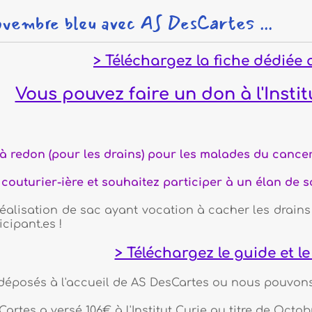
avec AS DesCartes ...
 Téléchargez la fiche dédiée au cancer du s
z faire un don à l'Institut Curie dir
drains) pour les malades du cancer. Ces sacs seront of
ouhaitez participer à un élan de solidarité ?
ac ayant vocation à cacher les drains des femmes et 
> Téléchargez le guide et le patron du sac
l de AS DesCartes ou nous pouvons venir les chercher
 à l'Institut Curie au titre de Octobre Rose 2024 et de 