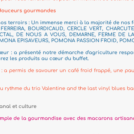
ndes
mmense merci à la majorité de nos fournisseurs, gross
DICAUD, CERCLE VERT, CHARCUTERIE COSME, COO
 VOUS, DEMARNE, FERME DE LA TUILERIE, GOETZ
, POMONA PASSION FROID, POMONA TERRE AZUR, 
otre démarche d'agriculture responsable qui garantit
u cœur du buffet.
urer un café froid frappé, une pause pleine d'arômes à
lentine and the last vinyl blues band !
ndise avec des macarons artisanaux, légers et crou