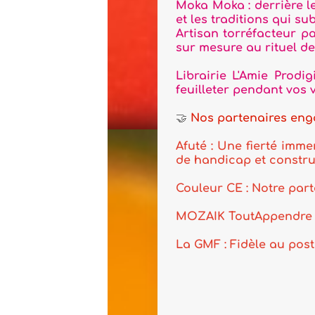
Moka Moka : derrière le nom Moka Moka s
et les traditions qui subliment chaque gra
Artisan torréfacteur passionné, Moka Mo
sur mesure au rituel de la dégustation, v
Librairie L'Amie Prodigieuse : Envie d'u
feuilleter pendant vos vacances
🤝
Nos partenaires engagés
Afuté : Une fierté immense pour notre a
de handicap et construire une société plu
Couleur CE : Notre partenaire incontourna
MOZAIK ToutAppendre : notre plateforme c
La GMF : Fidèle au poste pour soutenir nos