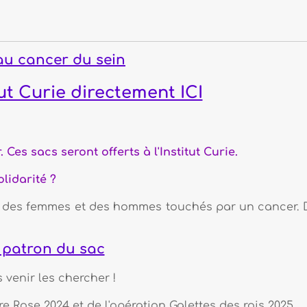
ein
ectement ICI
ferts à l'Institut Curie.
des hommes touchés par un cancer. Des lots
 !
l'opération Galettes des rois 2025.