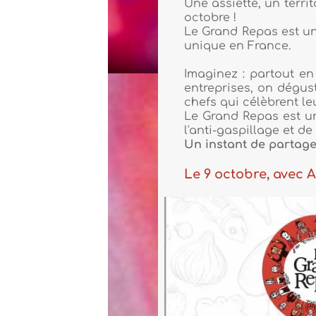
Une assiette, un territoire, des millions 
octobre !
Le Grand Repas est un moment de vivre
unique en France.
Imaginez : partout en France, des écol
entreprises, on déguste simultanément
chefs qui célèbrent leur terroir à partir 
Le Grand Repas est un geste fort en fav
l'anti-gaspillage et de la convivialité.
Un instant de partage culturel et gastro
Le 9 octobre, avec AS DesCartes, n