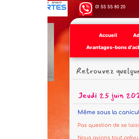
01 55 55 80 20
Accueil
Adhésion
Actua
Avantages-bons d'achat-billetterie-vo
Retrouvez quelques événements
Jeudi 25 juin 2026 : la fête 
Même sous la canicule, la fête de l'été 
Pas question de se laisser abattre par les 
Nous avions tout prévu pour vous rafraîch